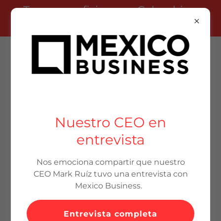
Tenemos oficinas en Colombia y
Estados Unidos
Connectingology
Crear cuenta
Nuestro CEO en
entrevista
Al crear una cuenta, puedes recibir boletines
informativos o promociones.
Nos emociona compartir que nuestro
CEO Mark Ruíz tuvo una entrevista con
Mexico Business.
Entrevista completa