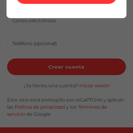
Crear cuenta
¿Ya tienes una cuenta?
Iniciar sesión
Este sitio está protegido por reCaPTCHA y aplican
las
Política de privacidad
y los
Términos de
servicio
de Google.