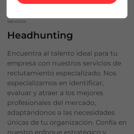
Servicios
Headhunting
Encuentra al talento ideal para tu
empresa con nuestros servicios de
reclutamiento especializado. Nos
especializamos en identificar,
evaluar y atraer a los mejores
profesionales del mercado,
adaptándonos a las necesidades
únicas de tu organización. Confía en
nuestro enfoque estratégico y