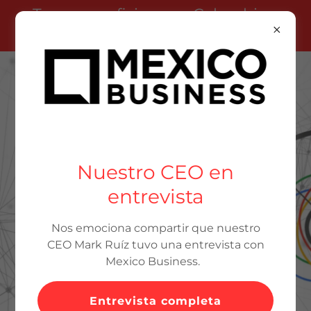
Tenemos oficinas en Colombia y
Estados Unidos
Connectingology
EXPERTOS EN
RECLUTAMIENTO,
Nuestro CEO en
HEADHUNTING &
entrevista
RPO
Nos emociona compartir que nuestro
CEO Mark Ruíz tuvo una entrevista con
Mexico Business.
Conectando el mejor talento con
grandes empresas
.
Entrevista completa